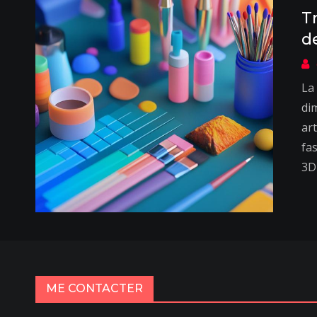
T
d
La
di
ar
fa
3D
ME CONTACTER