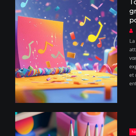
T
g
p
La
at
vœ
ex
et
enf