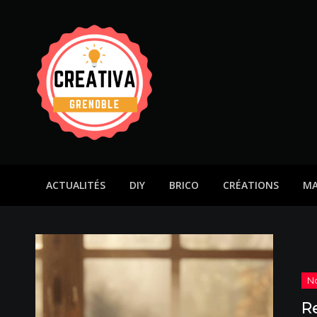
Skip
to
content
Creativa grenoble
Votre blog création
ACTUALITÉS
DIY
BRICO
CRÉATIONS
MA
Re