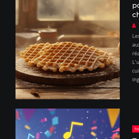
p
c
Le
au
ré
L'u
cu
in